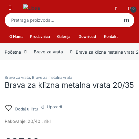
Skip to navigation
Skip to content
Open
0
Pretraga za:
O Nama
Prodavnica
Galerija
Download
Kontakt
Početna
Brave za vrata
Brava za klizna metalna vrata 
Brave za vrata
,
Brave za metalna vrata
Brava za klizna metalna vrata 20/35
Uporedi
Dodaj u listu
Pakovanje: 20/40 , nikl