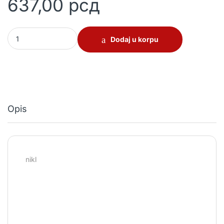
637,00
рсд
Brava za klizna metalna vrata 20/35 quantity
Dodaj u korpu
Opis
nikl