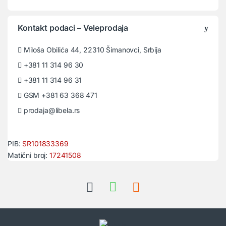
Kontakt podaci – Veleprodaja
Miloša Obilića 44, 22310 Šimanovci, Srbija
+381 11 314 96 30
+381 11 314 96 31
GSM +381 63 368 471
prodaja@libela.rs
PIB:
SR101833369
Matični broj:
17241508