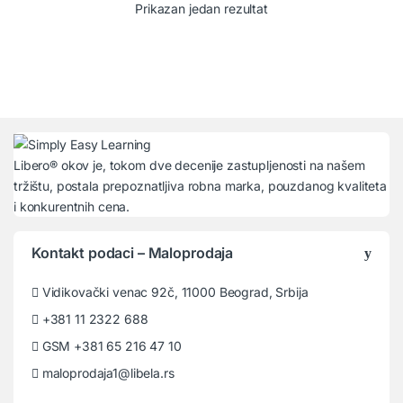
Prikazan jedan rezultat
Libero® okov je, tokom dve decenije zastupljenosti na našem
tržištu, postala prepoznatljiva robna marka, pouzdanog kvaliteta
i konkurentnih cena.
Kontakt podaci – Maloprodaja
Vidikovački venac 92č, 11000 Beograd, Srbija
+381 11 2322 688
GSM +381 65 216 47 10
maloprodaja1@libela.rs