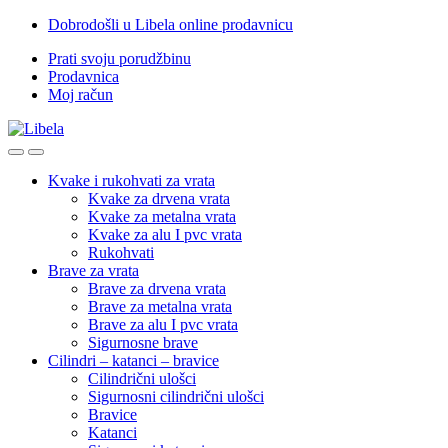
Skip
Skip
Dobrodošli u Libela online prodavnicu
to
to
Prati svoju porudžbinu
navigation
content
Prodavnica
Moj račun
Open
Close
Kvake i rukohvati za vrata
Kvake za drvena vrata
Kvake za metalna vrata
Kvake za alu I pvc vrata
Rukohvati
Brave za vrata
Brave za drvena vrata
Brave za metalna vrata
Brave za alu I pvc vrata
Sigurnosne brave
Cilindri – katanci – bravice
Cilindrični ulošci
Sigurnosni cilindrični ulošci
Bravice
Katanci