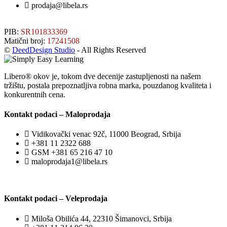
prodaja@libela.rs
PIB:
SR101833369
Matični broj:
17241508
©
DeedDesign Studio
- All Rights Reserved
Libero® okov je, tokom dve decenije zastupljenosti na našem
tržištu, postala prepoznatljiva robna marka, pouzdanog kvaliteta i
konkurentnih cena.
Kontakt podaci – Maloprodaja
Vidikovački venac 92č, 11000 Beograd, Srbija
+381 11 2322 688
GSM +381 65 216 47 10
maloprodaja1@libela.rs
Kontakt podaci – Veleprodaja
Miloša Obilića 44, 22310 Šimanovci, Srbija