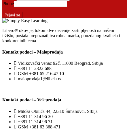
Phone
Prijavi se
Libero® okov je, tokom dve decenije zastupljenosti na našem
tržištu, postala prepoznatljiva robna marka, pouzdanog kvaliteta i
konkurentnih cena.
Kontakt podaci – Maloprodaja
Vidikovački venac 92č, 11000 Beograd, Srbija
+381 11 2322 688
GSM +381 65 216 47 10
maloprodaja1@libela.rs
Kontakt podaci – Veleprodaja
Miloša Obilića 44, 22310 Šimanovci, Srbija
+381 11 314 96 30
+381 11 314 96 31
GSM +381 63 368 471