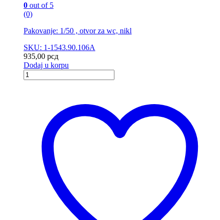
0
out of 5
(0)
Pakovanje: 1/50 , otvor za wc, nikl
SKU: 1-1543.90.106A
935,00
рсд
Dodaj u korpu
Brava
6,5
sa
prihvatnikom
Ni
quantity