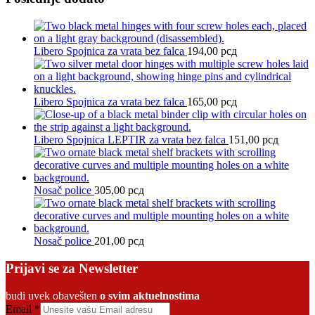
Libero Spojnica za vrata bez falca
194,00
рсд
Libero Spojnica za vrata bez falca
165,00
рсд
Libero Spojnica LEPTIR za vrata bez falca
151,00
рсд
Nosač police
305,00
рсд
Nosač police
201,00
рсд
Prijavi se za Newsletter
budi uvek obavešten
o svim aktuelnostima
Email
*