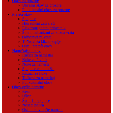
Okov za prozore
Ukrasni okov za prozore
Funkcionalni okov za prozore
Prateći okov
Spojnice
Hidraulični zatvarači
Elektromagnetni prihvatnik
Šine I mehanizmi za klizna vrata
Odbojnici za vrata
Točkovi za klizne kapije
Ostali prateći okov
Nameštajski okov
Ručice za namestaj
Kuke za čiviluk
Noge za nameštaj
Spojnice za nameštaj
Klizači za fioke
Točkovi za nameštaj
Funkcionalni okov
Okov opšte namene
Reze
Ušice
Šarniri – spojnice
Nosači polica
Ostali okov opšte namene