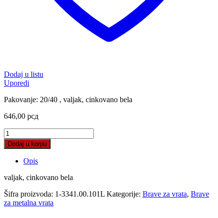
Dodaj u listu
Uporedi
Pakovanje: 20/40 , valjak, cinkovano bela
646,00
рсд
Brava
za
Dodaj u korpu
metalna
vrata
Opis
4,0
quantity
valjak, cinkovano bela
Šifra proizvoda:
1-3341.00.101L
Kategorije:
Brave za vrata
,
Brave
za metalna vrata