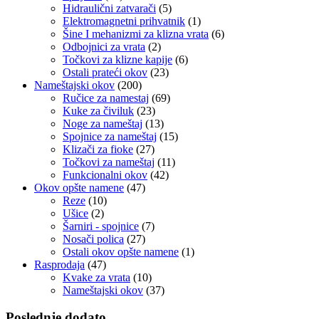
Hidraulični zatvarači
(5)
Elektromagnetni prihvatnik
(1)
Šine I mehanizmi za klizna vrata
(6)
Odbojnici za vrata
(2)
Točkovi za klizne kapije
(6)
Ostali prateći okov
(23)
Nameštajski okov
(200)
Ručice za namestaj
(69)
Kuke za čiviluk
(23)
Noge za nameštaj
(13)
Spojnice za nameštaj
(15)
Klizači za fioke
(27)
Točkovi za nameštaj
(11)
Funkcionalni okov
(42)
Okov opšte namene
(47)
Reze
(10)
Ušice
(2)
Šarniri - spojnice
(7)
Nosači polica
(27)
Ostali okov opšte namene
(1)
Rasprodaja
(47)
Kvake za vrata
(10)
Nameštajski okov
(37)
Poslednje dodato