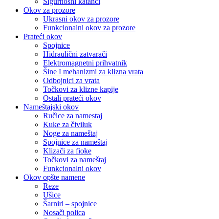
Sigurnosni katanci
Okov za prozore
Ukrasni okov za prozore
Funkcionalni okov za prozore
Prateći okov
Spojnice
Hidraulični zatvarači
Elektromagnetni prihvatnik
Šine I mehanizmi za klizna vrata
Odbojnici za vrata
Točkovi za klizne kapije
Ostali prateći okov
Nameštajski okov
Ručice za namestaj
Kuke za čiviluk
Noge za nameštaj
Spojnice za nameštaj
Klizači za fioke
Točkovi za nameštaj
Funkcionalni okov
Okov opšte namene
Reze
Ušice
Šarniri – spojnice
Nosači polica