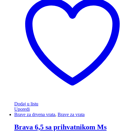
Ms
quantity
Dodaj u listu
Uporedi
Brave za drvena vrata
,
Brave za vrata
Brava 6,5 sa prihvatnikom Ms