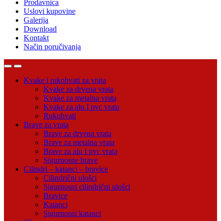
Prodavnica
Uslovi kupovine
Galerija
Download
Kontakt
Način poručivanja
Open
Close
Kvake i rukohvati za vrata
Kvake za drvena vrata
Kvake za metalna vrata
Kvake za alu I pvc vrata
Rukohvati
Brave za vrata
Brave za drvena vrata
Brave za metalna vrata
Brave za alu I pvc vrata
Sigurnosne brave
Cilindri – katanci – bravice
Cilindrični ulošci
Sigurnosni cilindrični ulošci
Bravice
Katanci
Sigurnosni katanci