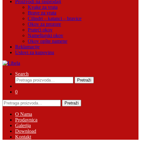
Proizvodi na rasprodaji
Kvake za vrata
Brave za vrata
Cilindri – katanci – bravice
Okov za prozore
Prateći okov
Nameštajski okov
Okov opšte namene
Reklamacije
Uslovi za kupovinu
Search
Pretraga
Pretraži
za:
0
Pretraga
Pretraži
za:
O Nama
Prodavnica
Galerija
Download
Kontakt