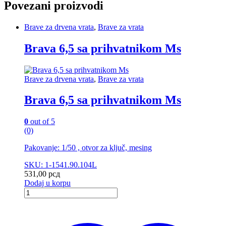
Povezani proizvodi
Brave za drvena vrata
,
Brave za vrata
Brava 6,5 sa prihvatnikom Ms
Brave za drvena vrata
,
Brave za vrata
Brava 6,5 sa prihvatnikom Ms
0
out of 5
(0)
Pakovanje: 1/50 , otvor za ključ, mesing
SKU: 1-1541.90.104L
531,00
рсд
Dodaj u korpu
Brava
6,5
sa
prihvatnikom