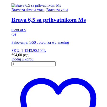
Brave za drvena vrata
,
Brave za vrata
Brava 6,5 sa prihvatnikom Ms
0
out of 5
(0)
Pakovanje: 1/50 , otvor za wc, mesing
SKU: 1-1543.90.104L
694,00
рсд
Dodaj u korpu
Brava
6,5
sa
prihvatnikom
Ms
quantity