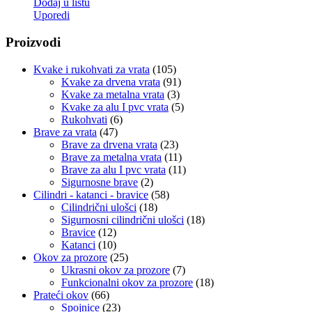
Dodaj u listu
Uporedi
Proizvodi
Kvake i rukohvati za vrata
(105)
Kvake za drvena vrata
(91)
Kvake za metalna vrata
(3)
Kvake za alu I pvc vrata
(5)
Rukohvati
(6)
Brave za vrata
(47)
Brave za drvena vrata
(23)
Brave za metalna vrata
(11)
Brave za alu I pvc vrata
(11)
Sigurnosne brave
(2)
Cilindri - katanci - bravice
(58)
Cilindrični ulošci
(18)
Sigurnosni cilindrični ulošci
(18)
Bravice
(12)
Katanci
(10)
Okov za prozore
(25)
Ukrasni okov za prozore
(7)
Funkcionalni okov za prozore
(18)
Prateći okov
(66)
Spojnice
(23)