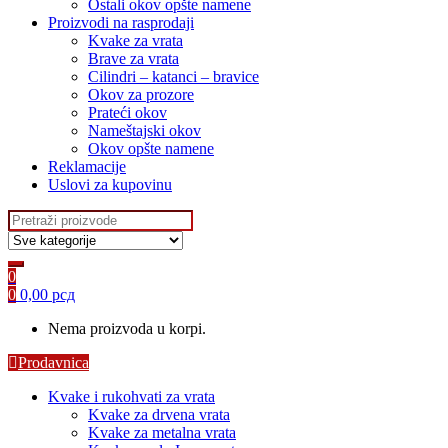
Ostali okov opšte namene
Proizvodi na rasprodaji
Kvake za vrata
Brave za vrata
Cilindri – katanci – bravice
Okov za prozore
Prateći okov
Nameštajski okov
Okov opšte namene
Reklamacije
Uslovi za kupovinu
Search for:
0
0
0,00
рсд
Nema proizvoda u korpi.
Prodavnica
Kvake i rukohvati za vrata
Kvake za drvena vrata
Kvake za metalna vrata