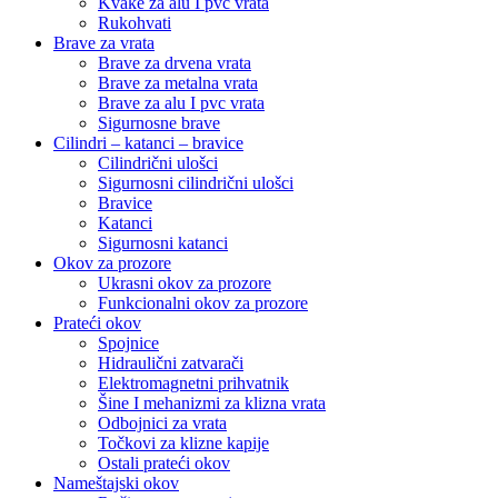
Kvake za alu I pvc vrata
Rukohvati
Brave za vrata
Brave za drvena vrata
Brave za metalna vrata
Brave za alu I pvc vrata
Sigurnosne brave
Cilindri – katanci – bravice
Cilindrični ulošci
Sigurnosni cilindrični ulošci
Bravice
Katanci
Sigurnosni katanci
Okov za prozore
Ukrasni okov za prozore
Funkcionalni okov za prozore
Prateći okov
Spojnice
Hidraulični zatvarači
Elektromagnetni prihvatnik
Šine I mehanizmi za klizna vrata
Odbojnici za vrata
Točkovi za klizne kapije
Ostali prateći okov
Nameštajski okov