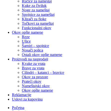
Ručice za namestaj
Kuke za čiviluk
Noge za nameštaj
Spojnice za nameštaj
Klizači za fioke
Točkovi za nameštaj
Funkcionalni okov
Okov opšte namene
Reze
Ušice
Šarniri – spojnice
Nosači polica
Ostali okov opšte namene
Proizvodi na rasprodaji
Kvake za vrata
Brave za vrata
Cilindri – katanci – bravice
Okov za prozore
Prateći okov
Nameštajski okov
Okov opšte namene
Reklamacije
Uslovi za kupovinu
Početna