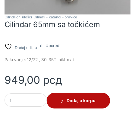
Cilindrični ulošci
,
Cilindri - katanci - bravice
Cilindar 65mm sa točkićem
Uporedi
Dodaj u listu
Pakovanje: 12/72 , 30-35T, nikl-mat
949,00
рсд
Cilindar 65mm sa točkićem quantity
Dodaj u korpu