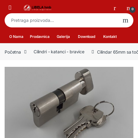
Skip to navigation
Skip to content
Open
0
Pretraga za:
O Nama
Prodavnica
Galerija
Download
Kontakt
Početna
Cilindri - katanci - bravice
Cilindar 65mm sa to