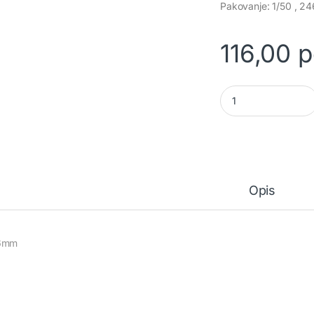
Pakovanje: 1/50 , 
116,00
р
Klizač za fioke h=1
Opis
6mm