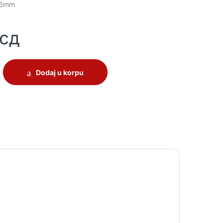
246mm
сд
7mm quantity
Dodaj u korpu