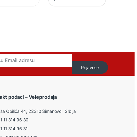
Prijavi se
akt podaci – Veleprodaja
ša Obilića 44, 22310 Šimanovci, Srbija
 11 314 96 30
 11 314 96 31