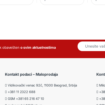
E
k obavešten
o svim aktuelnostima
m
a
i
l
*
Kontakt podaci – Maloprodaja
Kont
Vidikovački venac 92č, 11000 Beograd, Srbija
Milo
+381 11 2322 688
+381
GSM +381 65 216 47 10
+381