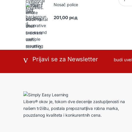
Nosač police
201,00
рсд
Prijavi se za Newsletter
budi uve
Libero® okov je, tokom dve decenije zastupljenosti na
našem tržištu, postala prepoznatljiva robna marka,
pouzdanog kvaliteta i konkurentnih cena.