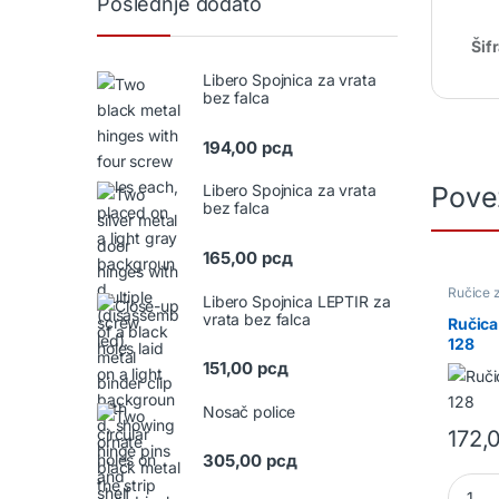
Poslednje dodato
Šif
Libero Spojnica za vrata
bez falca
194,00
рсд
Pove
Libero Spojnica za vrata
bez falca
165,00
рсд
Ručice 
Libero Spojnica LEPTIR za
okov
vrata bez falca
Ručica
128
151,00
рсд
Nosač police
172,
305,00
рсд
Ručica