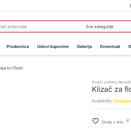
r:
Prodavnica
Uslovi kupovine
Galerija
Download
K
fioke h=17mm
Klizači za fioke
,
Namešta
Klizač za 
Availability:
Dostupn
Dodaj u listu