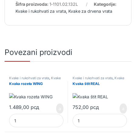
Šifra proizvoda:
1-1101.02.132L
Kategorije:
Kvake i rukohvati za vrata
,
Kvake za drvena vrata
Povezani proizvodi
Kvake i rukohvati za vrata
,
Kvake
Kvake i rukohvati za vrata
,
Kvake
za drvena vrata
za drvena vrata
Kvaka rozeta WING
Kvaka štit REAL
1.489,00
рсд
752,00
рсд
Kvaka rozeta WING quantity
Kvaka štit REAL quantity