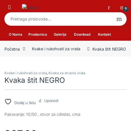
Skip to navigation
Skip to content
Open
0
Pretraga za:
O Nama
Prodavnica
Galerija
Download
Kontakt
Početna
Kvake i rukohvati za vrata
Kvaka štit NEGRO
Kvake i rukohvati za vrata
,
Kvake za drvena vrata
Kvaka štit NEGRO
Uporedi
Dodaj u listu
Pakovanje: 10/50 , otvor za cilindar, crna