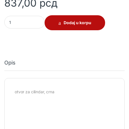
837,00
рсд
Kvaka štit NEGRO quantity
Dodaj u korpu
Opis
otvor za cilindar, crna