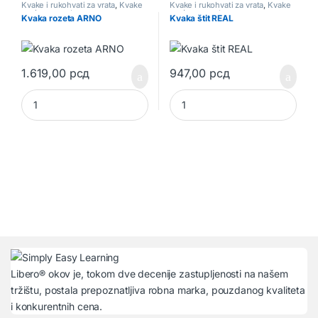
Kvake i rukohvati za vrata
,
Kvake
Kvake i rukohvati za vrata
,
Kvake
za drvena vrata
za drvena vrata
Kvaka rozeta ARNO
Kvaka štit REAL
1.619,00
рсд
947,00
рсд
Kvaka rozeta ARNO quantity
Kvaka štit REAL quantity
Libero® okov je, tokom dve decenije zastupljenosti na našem
tržištu, postala prepoznatljiva robna marka, pouzdanog kvaliteta
i konkurentnih cena.