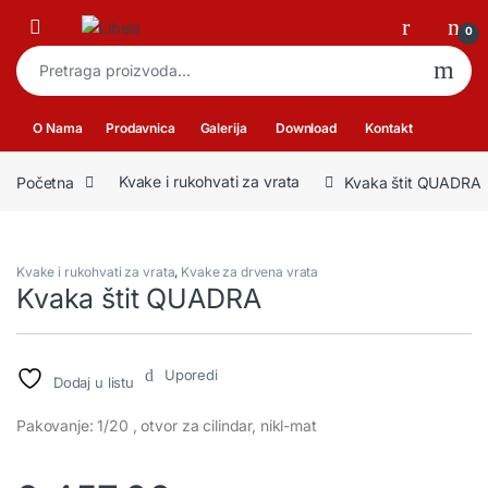
Skip to navigation
Skip to content
Open
0
Pretraga za:
O Nama
Prodavnica
Galerija
Download
Kontakt
Početna
Kvake i rukohvati za vrata
Kvaka štit QUADRA
Kvake i rukohvati za vrata
,
Kvake za drvena vrata
Kvaka štit QUADRA
Uporedi
Dodaj u listu
Pakovanje: 1/20 , otvor za cilindar, nikl-mat