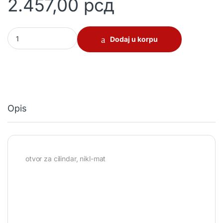
2.457,00
рсд
Kvaka štit QUADRA quantity
Dodaj u korpu
Opis
otvor za cilindar, nikl-mat