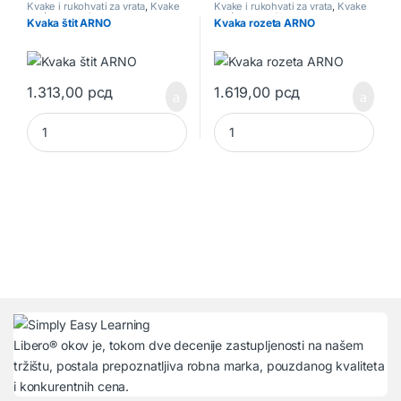
Kvake i rukohvati za vrata
,
Kvake
Kvake i rukohvati za vrata
,
Kvake
za drvena vrata
za drvena vrata
Kvaka štit ARNO
Kvaka rozeta ARNO
1.313,00
рсд
1.619,00
рсд
Kvaka štit ARNO quantity
Kvaka rozeta ARNO quantity
Libero® okov je, tokom dve decenije zastupljenosti na našem
tržištu, postala prepoznatljiva robna marka, pouzdanog kvaliteta
i konkurentnih cena.