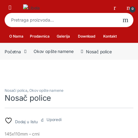
Skip to navigation
Skip to content
Open
0
Pretraga za:
O Nama
Prodavnica
Galerija
Download
Kontakt
Početna
Okov opšte namene
Nosač police
Nosači polica
,
Okov opšte namene
Nosač police
Uporedi
Dodaj u listu
145x110mm – crni