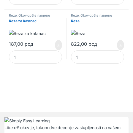
Reze
,
Okov opšte namene
Reze
,
Okov opšte namene
Reza za katanac
Reza
187,00
рсд
822,00
рсд
Reza za katanac quantity
Reza quantity
Libero® okov je, tokom dve decenije zastupljenosti na našem