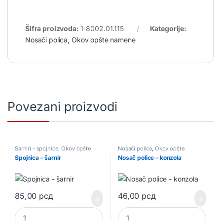
Šifra proizvoda:
1-8002.01.115
Kategorije:
Nosači polica
,
Okov opšte namene
Povezani proizvodi
Šarniri - spojnice
,
Okov opšte
Nosači polica
,
Okov opšte
namene
namene
Spojnica – šarnir
Nosač police – konzola
85,00
рсд
46,00
рсд
Spojnica - šarnir quantity
Nosač police - konzola quantit