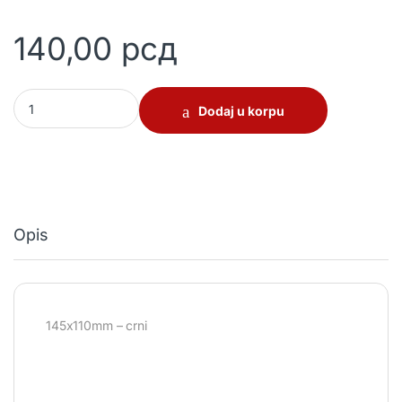
140,00
рсд
Nosač police quantity
Dodaj u korpu
Opis
145x110mm – crni