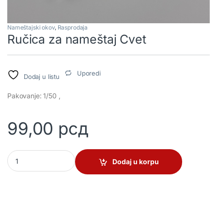
Nameštajski okov
,
Rasprodaja
Ručica za nameštaj Cvet
Uporedi
Dodaj u listu
Pakovanje: 1/50 ,
99,00
рсд
Ručica za nameštaj Cvet quantity
Dodaj u korpu