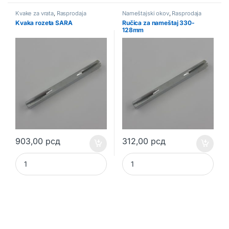
Kvake za vrata
,
Rasprodaja
Nameštajski okov
,
Rasprodaja
Kvaka rozeta SARA
Ručica za nameštaj 330-
128mm
903,00
рсд
312,00
рсд
Kvaka rozeta SARA quantity
Ručica za nameštaj 330-128mm