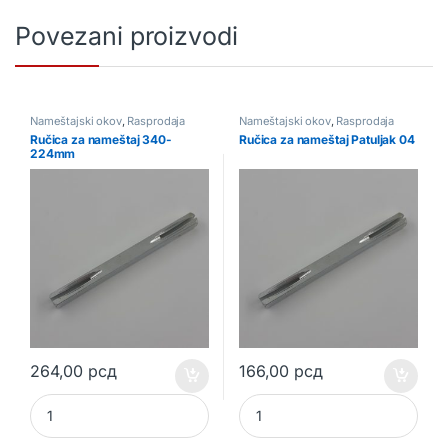
Povezani proizvodi
Nameštajski okov
,
Rasprodaja
Nameštajski okov
,
Rasprodaja
Ručica za nameštaj 340-
Ručica za nameštaj Patuljak 04
224mm
264,00
рсд
166,00
рсд
Ručica za nameštaj 340-224mm quantity
Ručica za nameštaj Patuljak 04