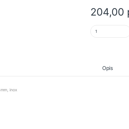
204,00
Ručica za nameštaj
Opis
mm, inox