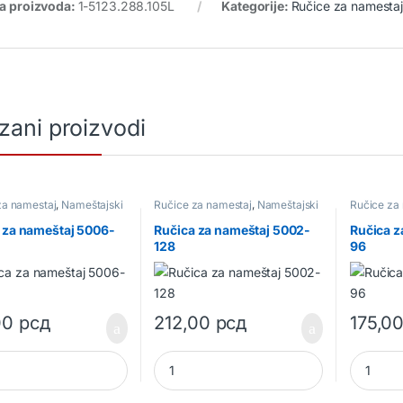
ra proizvoda:
1-5123.288.105L
Kategorije:
Ručice za namesta
zani proizvodi
za namestaj
,
Nameštajski
Ručice za namestaj
,
Nameštajski
Ručice za
okov
okov
 za nameštaj 5006-
Ručica za nameštaj 5002-
Ručica z
128
96
00
рсд
212,00
рсд
175,0
 za nameštaj 5006-128 quantity
Ručica za nameštaj 5002-128 quantity
Ručica z