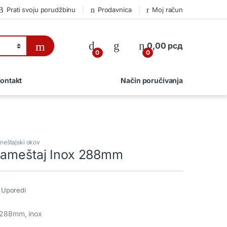
Prati svoju porudžbinu
Prodavnica
Moj račun
0,00
рсд
0
0
ontakt
Način poručivanja
eštajski okov
nameštaj Inox 288mm
Uporedi
 288mm, inox