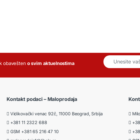
E
k obavešten
o svim aktuelnostima
m
a
i
l
*
Kontakt podaci – Maloprodaja
Kont
Vidikovački venac 92č, 11000 Beograd, Srbija
Milo
+381 11 2322 688
+381
GSM +381 65 216 47 10
+381