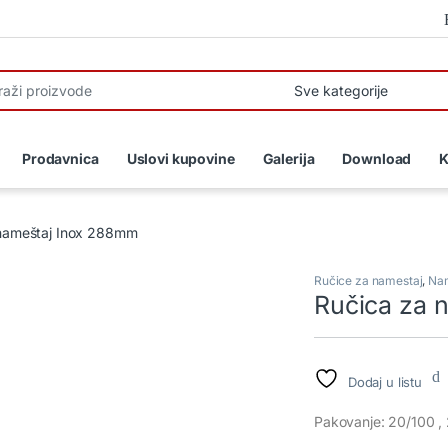
r:
Prodavnica
Uslovi kupovine
Galerija
Download
K
nameštaj Inox 288mm
Ručice za namestaj
,
Nam
Ručica za 
Dodaj u listu
Pakovanje: 20/100 ,