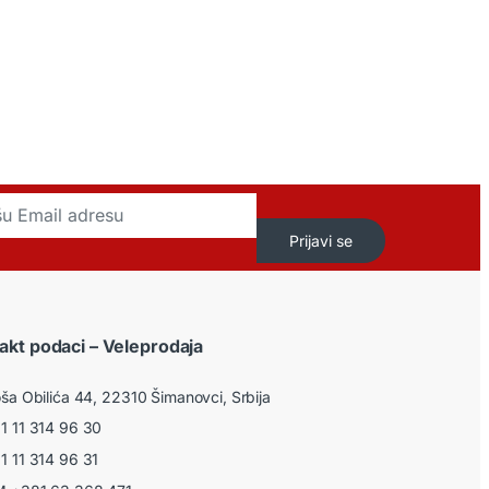
Prijavi se
akt podaci – Veleprodaja
ša Obilića 44, 22310 Šimanovci, Srbija
 11 314 96 30
 11 314 96 31