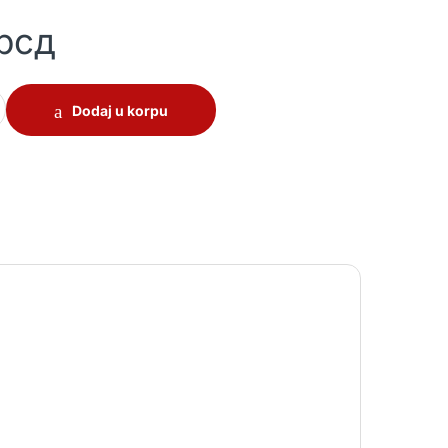
рсд
 Inox 288mm quantity
Dodaj u korpu