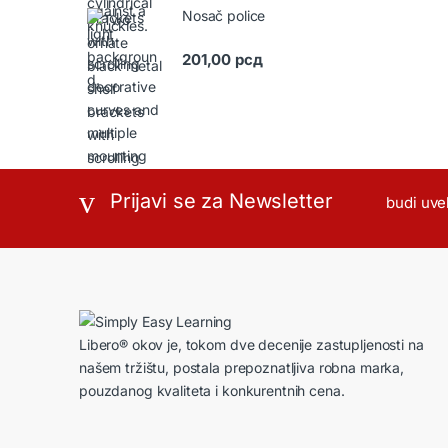
Nosač police
201,00
рсд
Prijavi se za Newsletter
budi uve
Libero® okov je, tokom dve decenije zastupljenosti na
našem tržištu, postala prepoznatljiva robna marka,
pouzdanog kvaliteta i konkurentnih cena.