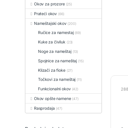
Okov za prozore
(25)
Prateći okov
(66)
Nameštajski okov
(200)
Ručice za namestaj
(69)
Kuke za čiviluk
(23)
Noge za nameštaj
(13)
Spojnice za nameštaj
(15)
Klizači za fioke
(27)
Točkovi za nameštaj
(11)
Funkcionalni okov
288
(42)
Okov opšte namene
(47)
Rasprodaja
(47)