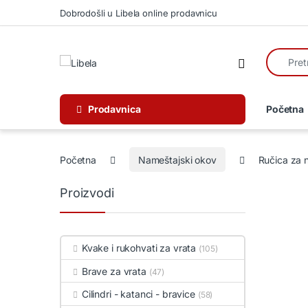
Skip to navigation
Skip to content
Dobrodošli u Libela online prodavnicu
Search fo
Open
Prodavnica
Početna
Početna
Nameštajski okov
Ručica za 
Proizvodi
Kvake i rukohvati za vrata
(105)
Brave za vrata
(47)
Cilindri - katanci - bravice
(58)