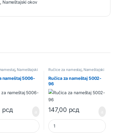
j
,
Nameštajski okov
 namestaj
,
Nameštajski
Ručice za namestaj
,
Nameštajski
okov
a nameštaj 5006-
Ručica za nameštaj 5002-
96
0
рсд
147,00
рсд
a nameštaj 5006-96 quantity
Ručica za nameštaj 5002-96 quantity