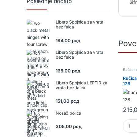
Poslednje dodato
Šif
Libero Spojnica za vrata
bez falca
194,00
рсд
Pove
Libero Spojnica za vrata
bez falca
Ručice 
165,00
рсд
okov
Ručica
Libero Spojnica LEPTIR za
128
vrata bez falca
151,00
рсд
215,
Nosač police
Ručica
305,00
рсд