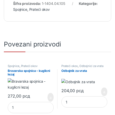
Šifra proizvoda:
1-1404.04.105
Kategorije:
Spojnice
,
Prateći okov
Povezani proizvodi
Spojnice
,
Prateći okov
Prateći okov
,
Odbojnici za vrata
Bravarska spojnica – kuglicni
Odbojnik za vrata
lezaj
204,00
рсд
272,00
рсд
Odbojnik za vrata quantity
Bravarska spojnica - kuglicni lezaj quantity