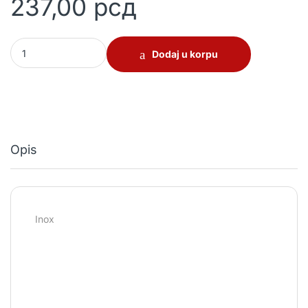
237,00
рсд
Spojnica za vrata bez falca quantity
Dodaj u korpu
Opis
Inox