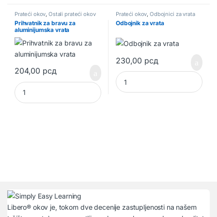
Prateći okov
,
Ostali prateći okov
Prateći okov
,
Odbojnici za vrata
Prihvatnik za bravu za
Odbojnik za vrata
aluminijumska vrata
230,00
рсд
204,00
рсд
Odbojnik za vrata quantity
Prihvatnik za bravu za aluminijumska vrata quantity
Libero® okov je, tokom dve decenije zastupljenosti na našem