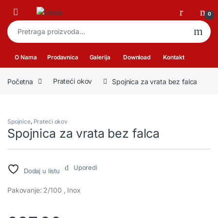
Skip to navigation
Skip to content
Open
0
Pretraga za:
O Nama
Prodavnica
Galerija
Download
Kontakt
Početna
Prateći okov
Spojnica za vrata bez falca
Spojnice
,
Prateći okov
Spojnica za vrata bez falca
Uporedi
Dodaj u listu
Pakovanje: 2/100 , Inox