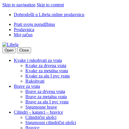
Skip to navigation
Skip to content
Dobrodošli u Libela online prodavnicu
Prati svoju porudžbinu
Prodavnica
Moj račun
Open
Close
Kvake i rukohvati za vrata
Kvake za drvena vrata
Kvake za metalna vrata
Kvake za alu I pvc vrata
Rukohvati
Brave za vrata
Brave za drvena vrata
Brave za metalna vrata
Brave za alu I pvc vrata
Sigurnosne brave
Cilindri – katanci – bravice
Cilindrični ulošci
Sigurnosni cilindrični ulošci
Bravice