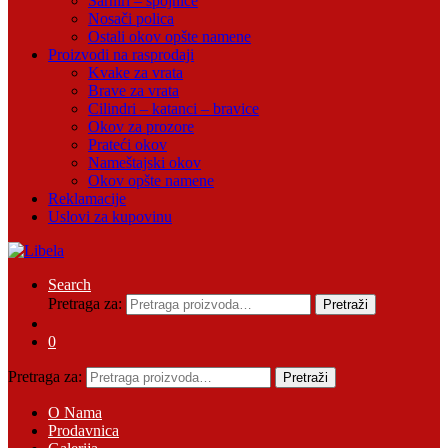
Šarniri – spojnice
Nosači polica
Ostali okov opšte namene
Proizvodi na rasprodaji
Kvake za vrata
Brave za vrata
Cilindri – katanci – bravice
Okov za prozore
Prateći okov
Nameštajski okov
Okov opšte namene
Reklamacije
Uslovi za kupovinu
Search
Pretraga za:
Pretraži
0
Pretraga za:
Pretraži
O Nama
Prodavnica