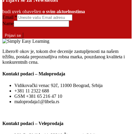
budi uvek obavešten
o svim aktuelnostima
Email
*
Name
Prijavi se
Libero® okov je, tokom dve decenije zastupljenosti na našem
tržištu, postala prepoznatljiva robna marka, pouzdanog kvaliteta i
konkurentnih cena.
Kontakt podaci – Maloprodaja
Vidikovački venac 92č, 11000 Beograd, Srbija
+381 11 2322 688
GSM +381 65 216 47 10
maloprodaja1@libela.rs
Kontakt podaci – Veleprodaja