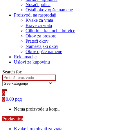
Nosači polica
Ostali okov opšte namene
Proizvodi na rasprodaji
Kvake za vrata
Brave za vrata
Cilindri – katanci – bravice
Okov za prozore
Prateći okov
Nameštajski okov
Okov opšte namene
Reklamacije
Uslovi za kupovinu
Search for:
0
0
0,00
рсд
Nema proizvoda u korpi.
Prodavnica
Kvake i rukohvati za vrata