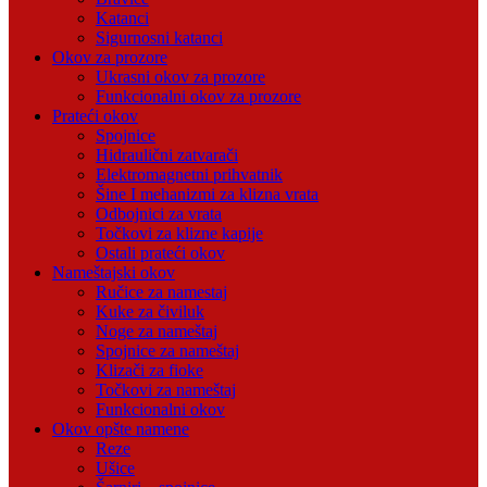
Katanci
Sigurnosni katanci
Okov za prozore
Ukrasni okov za prozore
Funkcionalni okov za prozore
Prateći okov
Spojnice
Hidraulični zatvarači
Elektromagnetni prihvatnik
Šine I mehanizmi za klizna vrata
Odbojnici za vrata
Točkovi za klizne kapije
Ostali prateći okov
Nameštajski okov
Ručice za namestaj
Kuke za čiviluk
Noge za nameštaj
Spojnice za nameštaj
Klizači za fioke
Točkovi za nameštaj
Funkcionalni okov
Okov opšte namene
Reze
Ušice