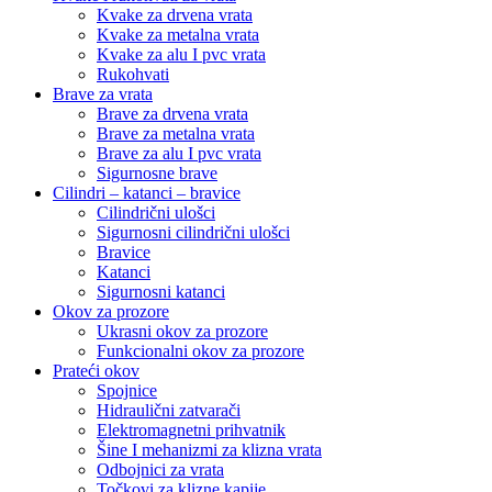
Kvake za drvena vrata
Kvake za metalna vrata
Kvake za alu I pvc vrata
Rukohvati
Brave za vrata
Brave za drvena vrata
Brave za metalna vrata
Brave za alu I pvc vrata
Sigurnosne brave
Cilindri – katanci – bravice
Cilindrični ulošci
Sigurnosni cilindrični ulošci
Bravice
Katanci
Sigurnosni katanci
Okov za prozore
Ukrasni okov za prozore
Funkcionalni okov za prozore
Prateći okov
Spojnice
Hidraulični zatvarači
Elektromagnetni prihvatnik
Šine I mehanizmi za klizna vrata
Odbojnici za vrata
Točkovi za klizne kapije