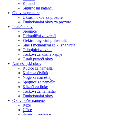
Katanci
Sigurnosni katanci
Okov za prozore
Ukrasni okov za prozore
Funkcionalni okov za prozore
Prateći okov
Spojnice
Hidraulični zatvarači
Elektromagnetni prihvatnik
Šine I mehanizmi za klizna vrata
Odbojnici za vrata
Točkovi za klizne kapije
Ostali prateći okov
Nameštajski okov
Ručice za namestaj
Kuke za čiviluk
Noge za nameštaj
Spojnice za nameštaj
Klizači za fioke
Točkovi za nameštaj
Funkcionalni okov
Okov opšte namene
Reze
Ušice
Šarniri – spojnice