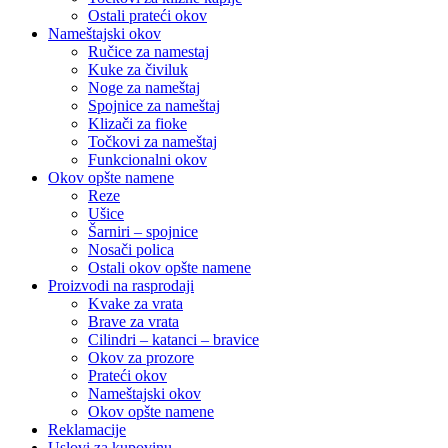
Ostali prateći okov
Nameštajski okov
Ručice za namestaj
Kuke za čiviluk
Noge za nameštaj
Spojnice za nameštaj
Klizači za fioke
Točkovi za nameštaj
Funkcionalni okov
Okov opšte namene
Reze
Ušice
Šarniri – spojnice
Nosači polica
Ostali okov opšte namene
Proizvodi na rasprodaji
Kvake za vrata
Brave za vrata
Cilindri – katanci – bravice
Okov za prozore
Prateći okov
Nameštajski okov
Okov opšte namene
Reklamacije
Uslovi za kupovinu