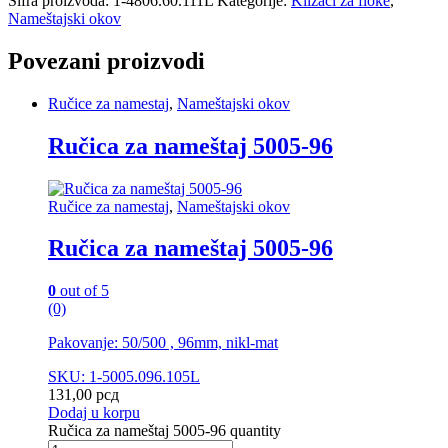
Šifra proizvoda:
1-4806.60.111L
Kategorije:
Klizači za fioke
,
Nameštajski okov
Povezani proizvodi
Ručice za namestaj
,
Nameštajski okov
Ručica za nameštaj 5005-96
Ručice za namestaj
,
Nameštajski okov
Ručica za nameštaj 5005-96
0
out of 5
(0)
Pakovanje: 50/500 , 96mm, nikl-mat
SKU: 1-5005.096.105L
131,00
рсд
Dodaj u korpu
Ručica za nameštaj 5005-96 quantity