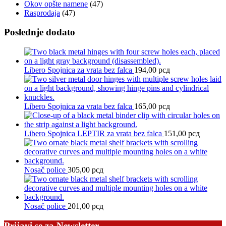
Okov opšte namene
(47)
Rasprodaja
(47)
Poslednje dodato
Libero Spojnica za vrata bez falca
194,00
рсд
Libero Spojnica za vrata bez falca
165,00
рсд
Libero Spojnica LEPTIR za vrata bez falca
151,00
рсд
Nosač police
305,00
рсд
Nosač police
201,00
рсд
Prijavi se za Newsletter