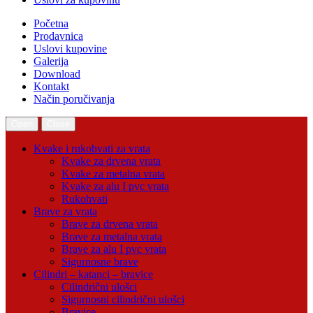
Početna
Prodavnica
Uslovi kupovine
Galerija
Download
Kontakt
Način poručivanja
Open
Close
Kvake i rukohvati za vrata
Kvake za drvena vrata
Kvake za metalna vrata
Kvake za alu I pvc vrata
Rukohvati
Brave za vrata
Brave za drvena vrata
Brave za metalna vrata
Brave za alu I pvc vrata
Sigurnosne brave
Cilindri – katanci – bravice
Cilindrični ulošci
Sigurnosni cilindrični ulošci
Bravice