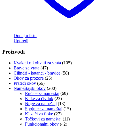
Dodaj u listu
Uporedi
Proizvodi
Kvake i rukohvati za vrata
(105)
Brave za vrata
(47)
Cilindri - katanci - bravice
(58)
Okov za prozore
(25)
Prateći okov
(66)
Nameštajski okov
(200)
Ručice za namestaj
(69)
Kuke za čiviluk
(23)
Noge za nameštaj
(13)
Spojnice za nameštaj
(15)
Klizači za fioke
(27)
Točkovi za nameštaj
(11)
Funkcionalni okov
(42)