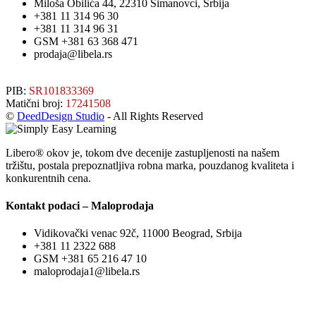
Miloša Obilića 44, 22310 Šimanovci, Srbija
+381 11 314 96 30
+381 11 314 96 31
GSM +381 63 368 471
prodaja@libela.rs
PIB:
SR101833369
Matični broj:
17241508
©
DeedDesign Studio
- All Rights Reserved
Libero® okov je, tokom dve decenije zastupljenosti na našem
tržištu, postala prepoznatljiva robna marka, pouzdanog kvaliteta i
konkurentnih cena.
Kontakt podaci – Maloprodaja
Vidikovački venac 92č, 11000 Beograd, Srbija
+381 11 2322 688
GSM +381 65 216 47 10
maloprodaja1@libela.rs