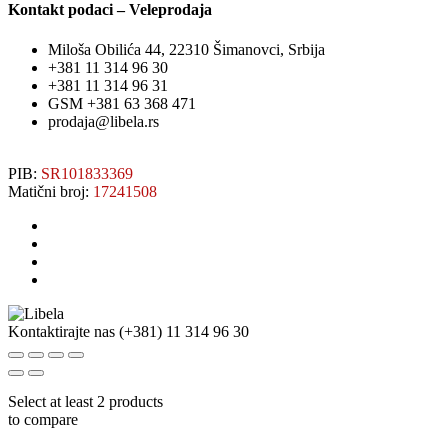
Kontakt podaci – Veleprodaja
Miloša Obilića 44, 22310 Šimanovci, Srbija
+381 11 314 96 30
+381 11 314 96 31
GSM +381 63 368 471
prodaja@libela.rs
PIB:
SR101833369
Matični broj:
17241508
Kontaktirajte nas
(+381) 11 314 96 30
Select at least 2 products
to compare