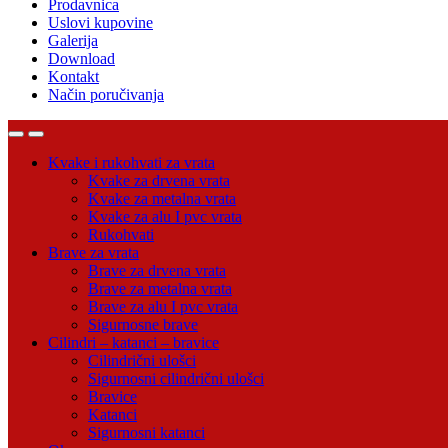
Prodavnica
Uslovi kupovine
Galerija
Download
Kontakt
Način poručivanja
Open
Close
Kvake i rukohvati za vrata
Kvake za drvena vrata
Kvake za metalna vrata
Kvake za alu I pvc vrata
Rukohvati
Brave za vrata
Brave za drvena vrata
Brave za metalna vrata
Brave za alu I pvc vrata
Sigurnosne brave
Cilindri – katanci – bravice
Cilindrični ulošci
Sigurnosni cilindrični ulošci
Bravice
Katanci
Sigurnosni katanci