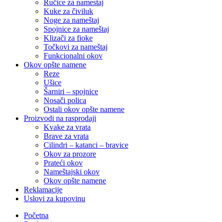
Ručice za namestaj
Kuke za čiviluk
Noge za nameštaj
Spojnice za nameštaj
Klizači za fioke
Točkovi za nameštaj
Funkcionalni okov
Okov opšte namene
Reze
Ušice
Šarniri – spojnice
Nosači polica
Ostali okov opšte namene
Proizvodi na rasprodaji
Kvake za vrata
Brave za vrata
Cilindri – katanci – bravice
Okov za prozore
Prateći okov
Nameštajski okov
Okov opšte namene
Reklamacije
Uslovi za kupovinu
Početna