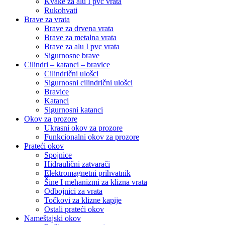
Kvake za alu I pvc vrata
Rukohvati
Brave za vrata
Brave za drvena vrata
Brave za metalna vrata
Brave za alu I pvc vrata
Sigurnosne brave
Cilindri – katanci – bravice
Cilindrični ulošci
Sigurnosni cilindrični ulošci
Bravice
Katanci
Sigurnosni katanci
Okov za prozore
Ukrasni okov za prozore
Funkcionalni okov za prozore
Prateći okov
Spojnice
Hidraulični zatvarači
Elektromagnetni prihvatnik
Šine I mehanizmi za klizna vrata
Odbojnici za vrata
Točkovi za klizne kapije
Ostali prateći okov
Nameštajski okov