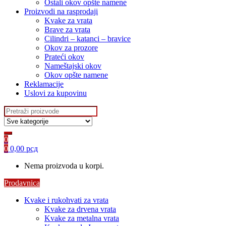
Ostali okov opšte namene
Proizvodi na rasprodaji
Kvake za vrata
Brave za vrata
Cilindri – katanci – bravice
Okov za prozore
Prateći okov
Nameštajski okov
Okov opšte namene
Reklamacije
Uslovi za kupovinu
Search
for:
0
0
0,00
рсд
Nema proizvoda u korpi.
Prodavnica
Kvake i rukohvati za vrata
Kvake za drvena vrata
Kvake za metalna vrata