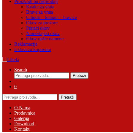
Proizvodi na rasprodaji
Kvake za vrata
Brave za vrata
Cilindri – katanci – bravice
Okov za prozore
Prateći okov
Nameštajski okov
Okov opšte namene
Reklamacije
Uslovi za kupovinu
Search
Pretraga
Pretraži
za:
0
Pretraga
Pretraži
za:
O Nama
Prodavnica
Galerija
Download
Kontakt