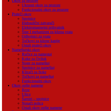
Okov za prozore
Ukrasni okov za prozore
Funkcionalni okov za prozore
Prateći okov
Spojnice
Hidraulični zatvarači
Elektromagnetni prihvatnik
Šine I mehanizmi za klizna vrata
Odbojnici za vrata
Točkovi za klizne kapije
Ostali prateći okov
Nameštajski okov
Ručice za namestaj
Kuke za čiviluk
Noge za nameštaj
Spojnice za nameštaj
Klizači za fioke
Točkovi za nameštaj
Funkcionalni okov
Okov opšte namene
Reze
Ušice
Šarniri – spojnice
Nosači polica
Ostali okov opšte namene