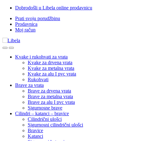
Skip
Skip
Dobrodošli u Libela online prodavnicu
to
to
Prati svoju porudžbinu
navigation
content
Prodavnica
Moj račun
Open
Close
Kvake i rukohvati za vrata
Kvake za drvena vrata
Kvake za metalna vrata
Kvake za alu I pvc vrata
Rukohvati
Brave za vrata
Brave za drvena vrata
Brave za metalna vrata
Brave za alu I pvc vrata
Sigurnosne brave
Cilindri – katanci – bravice
Cilindrični ulošci
Sigurnosni cilindrični ulošci
Bravice
Katanci