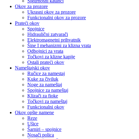
Sigurnosni katanci
Okov za prozore
Ukrasni okov za prozore
Funkcionalni okov za prozore
Prateći okov
Spojnice
Hidraulični zatvarači
Elektromagnetni prihvatnik
Šine I mehanizmi za klizna vrata
Odbojnici za vrata
Točkovi za klizne kapije
Ostali prateći okov
Nameštajski okov
Ručice za namestaj
Kuke za čiviluk
Noge za nameštaj
Spojnice za nameštaj
Klizači za fioke
Točkovi za nameštaj
Funkcionalni okov
Okov opšte namene
Reze
Ušice
Šarniri – spojnice
Nosači polica