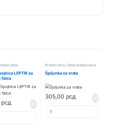
Prateći okov
Prateći okov
,
Ostali prateći okov
pojnica LEPTIR za
Špijunka za vrata
 falca
305,00
рсд
0
рсд
Špijunka za vrata quantity
ojnica LEPTIR za vrata bez falca quantity