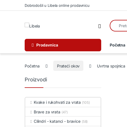
Skip to navigation
Skip to content
Dobrodošli u Libela online prodavnicu
Search fo
Open
Prodavnica
Početna
Početna
Prateći okov
Uvrtna spojnica
Proizvodi
Kvake i rukohvati za vrata
(105)
Brave za vrata
(47)
Cilindri - katanci - bravice
(58)