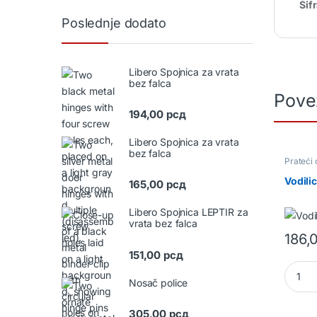
Šif
Poslednje dodato
Libero Spojnica za vrata
bez falca
Pove
194,00
рсд
Libero Spojnica za vrata
bez falca
Prateći
Vodilic
165,00
рсд
Libero Spojnica LEPTIR za
vrata bez falca
186,
151,00
рсд
Vodilic
Nosač police
305,00
рсд