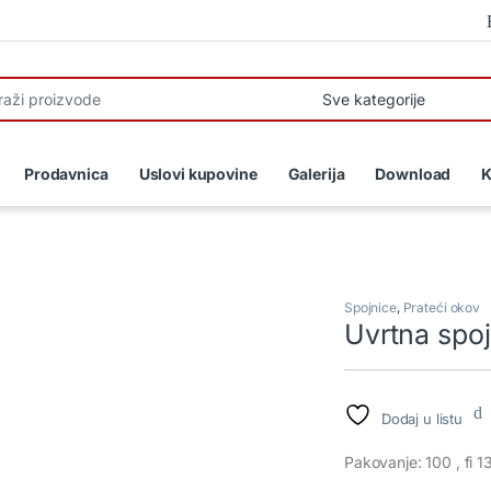
r:
Prodavnica
Uslovi kupovine
Galerija
Download
K
Spojnice
,
Prateći okov
Uvrtna spoj
Dodaj u listu
Pakovanje: 100 , fi 