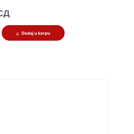
сд
ntity
Dodaj u korpu