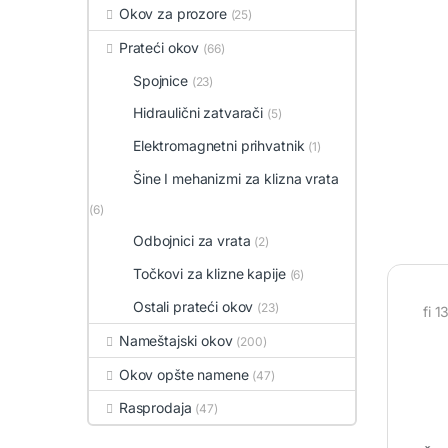
Okov za prozore
(25)
Prateći okov
(66)
Spojnice
(23)
Hidraulični zatvarači
(5)
Elektromagnetni prihvatnik
(1)
Šine I mehanizmi za klizna vrata
(6)
Odbojnici za vrata
(2)
Točkovi za klizne kapije
(6)
Ostali prateći okov
(23)
fi 
Nameštajski okov
(200)
Okov opšte namene
(47)
Rasprodaja
(47)