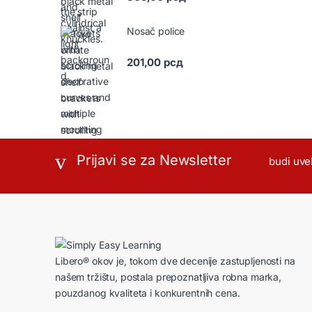
Nosač police
201,00
рсд
Prijavi se za Newsletter
budi uve
Libero® okov je, tokom dve decenije zastupljenosti na
našem tržištu, postala prepoznatljiva robna marka,
pouzdanog kvaliteta i konkurentnih cena.