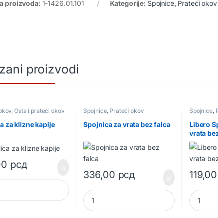
ra proizvoda:
1-1426.01.101
Kategorije:
Spojnice
,
Prateći okov
zani proizvodi
 okov
,
Ostali prateći okov
Spojnice
,
Prateći okov
Spojnice
,
a za klizne kapije
Spojnica za vrata bez falca
Libero S
vrata bez
00
рсд
336,00
рсд
119,0
a za klizne kapije quantity
Spojnica za vrata bez falca quantity
Libero Sp