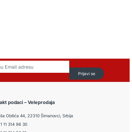
Prijavi se
akt podaci – Veleprodaja
ša Obilića 44, 22310 Šimanovci, Srbija
 11 314 96 30