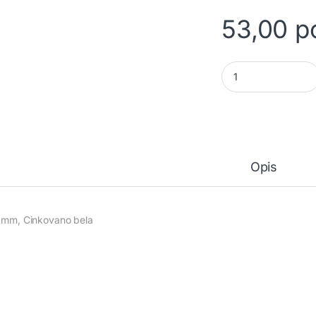
53,00
р
Uvrtna spojnica qua
Opis
13mm, Cinkovano bela