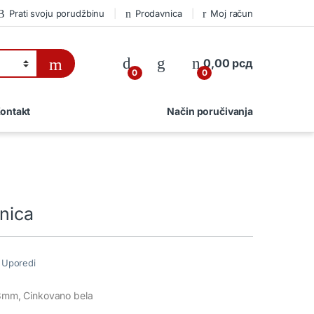
Prati svoju porudžbinu
Prodavnica
Moj račun
0,00
рсд
0
0
ontakt
Način poručivanja
nica
Uporedi
13mm, Cinkovano bela