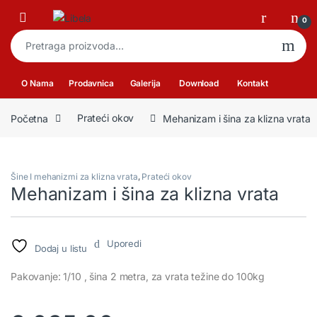
Skip to navigation
Skip to content
Open
0
Pretraga za:
O Nama
Prodavnica
Galerija
Download
Kontakt
Početna
Prateći okov
Mehanizam i šina za klizna vrata
Šine I mehanizmi za klizna vrata
,
Prateći okov
Mehanizam i šina za klizna vrata
Uporedi
Dodaj u listu
Pakovanje: 1/10 , šina 2 metra, za vrata težine do 100kg