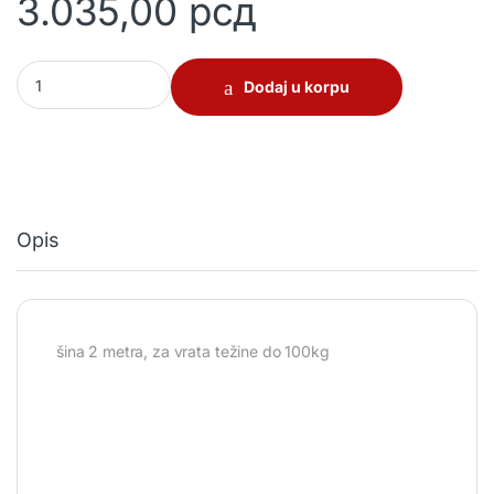
3.035,00
рсд
Mehanizam i šina za klizna vrata quantity
Dodaj u korpu
Opis
šina 2 metra, za vrata težine do 100kg