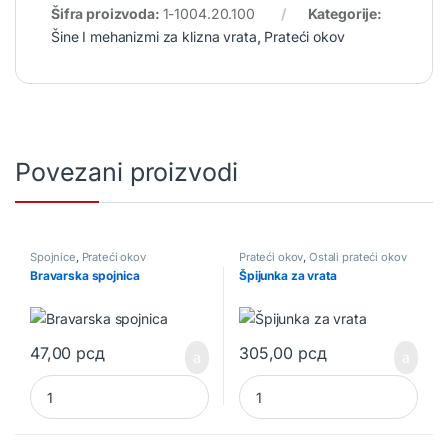
Šifra proizvoda:
1-1004.20.100
Kategorije:
Šine I mehanizmi za klizna vrata
,
Prateći okov
Povezani proizvodi
Spojnice
,
Prateći okov
Prateći okov
,
Ostali prateći okov
Bravarska spojnica
Špijunka za vrata
47,00
рсд
305,00
рсд
Bravarska spojnica quantity
Špijunka za vrata quantity