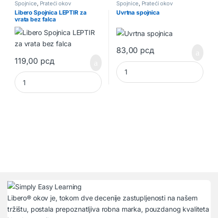
Spojnice
,
Prateći okov
Spojnice
,
Prateći okov
Libero Spojnica LEPTIR za
Uvrtna spojnica
vrata bez falca
83,00
рсд
119,00
рсд
Uvrtna spojnica quantity
Libero Spojnica LEPTIR za vrata bez falca quantity
Libero® okov je, tokom dve decenije zastupljenosti na našem
tržištu, postala prepoznatljiva robna marka, pouzdanog kvaliteta