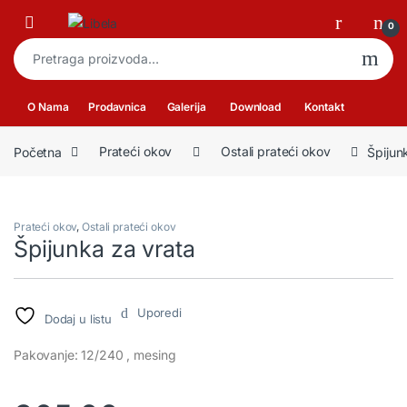
Skip to navigation
Skip to content
Open
0
Pretraga za:
O Nama
Prodavnica
Galerija
Download
Kontakt
Početna
Prateći okov
Ostali prateći okov
Špijun
Prateći okov
,
Ostali prateći okov
Špijunka za vrata
Uporedi
Dodaj u listu
Pakovanje: 12/240 , mesing