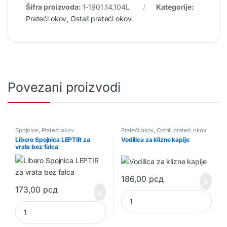
Šifra proizvoda:
1-1901.14.104L
Kategorije:
Prateći okov
,
Ostali prateći okov
Povezani proizvodi
Spojnice
,
Prateći okov
Prateći okov
,
Ostali prateći okov
Libero Spojnica LEPTIR za
Vodilica za klizne kapije
vrata bez falca
186,00
рсд
173,00
рсд
Vodilica za klizne kapije quanti
Libero Spojnica LEPTIR za vrata bez falca quantity