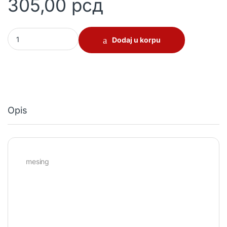
305,00
рсд
Špijunka za vrata quantity
Dodaj u korpu
Opis
mesing